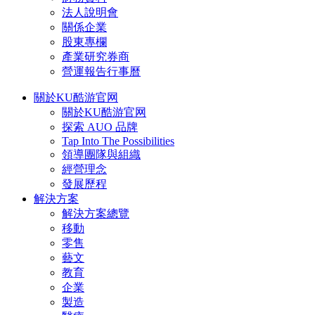
法人說明會
關係企業
股東專欄
產業研究券商
營運報告行事曆
關於KU酷游官网
關於KU酷游官网
探索 AUO 品牌
Tap Into The Possibilities
領導團隊與組織
經營理念
發展歷程
解決方案
解決方案總覽
移動
零售
藝文
教育
企業
製造