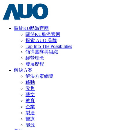
關於KU酷游官网
關於KU酷游官网
探索 AUO 品牌
Tap Into The Possibilities
領導團隊與組織
經營理念
發展歷程
解決方案
解決方案總覽
移動
零售
藝文
教育
企業
製造
醫療
能源